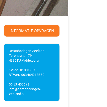
INFORMATIE OPVRAGEN
Betonboringen Zeeland
Torentrans 179
4336 KJ Middelburg
KVKnr : 81881207
BTWnr.: 003464918B50
06 53 405672
info@betonboringen-
zeeland.nl