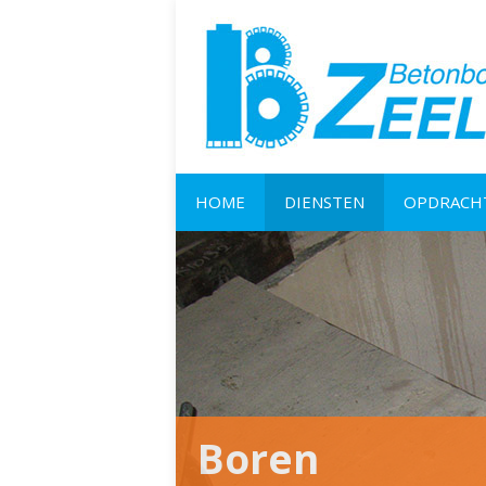
HOME
DIENSTEN
OPDRACH
Betonboringen
Open haard en afzuigkap
Renovatiekokers
Trapgaten maken
Pneumatisch boren
Boren