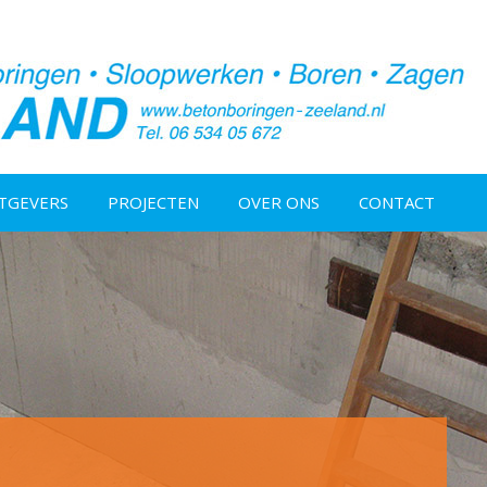
TGEVERS
PROJECTEN
OVER ONS
CONTACT
Betonzagen
Vloerverwarming
Hak en breekwerk
Sloop & grondwerken
Staalconstructies