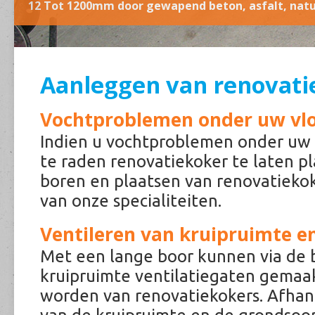
12 Tot 1200mm door gewapend beton, asfalt, natu
Zagen in wanden voor deur- en raamsparingen en
Een vloerverwarming geeft de meest ideale tempe
Kleine- tot grote sloopwerkingen in diverse sector
Snel en efficiënt boren met een luchtboor.
Voor kleine constructies aan RVS en aluminium.
Aanleggen van renovati
Vochtproblemen onder uw vl
Indien u vochtproblemen onder uw v
te raden renovatiekoker te laten pl
boren en plaatsen van renovatieko
van onze specialiteiten.
Ventileren van kruipruimte
e
Met een lange boor kunnen via de 
kruipruimte ventilatiegaten gemaa
worden van renovatiekokers. Afhank